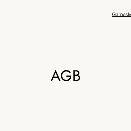
Games
M
AGB
h