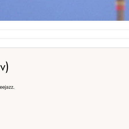
v)
eejazz.