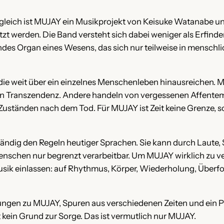
gleich ist MUJAY ein Musikprojekt von Keisuke Watanabe u
t werden. Die Band versteht sich dabei weniger als Erfinder
endes Organ eines Wesens, das sich nur teilweise in mensch
die weit über ein einzelnes Menschenleben hinausreichen. M
on Transzendenz. Andere handeln von vergessenen Affentem
tänden nach dem Tod. Für MUJAY ist Zeit keine Grenze, so
lständig den Regeln heutiger Sprachen. Sie kann durch Lau
 Menschen nur begrenzt verarbeitbar. Um MUJAY wirklich zu v
usik einlassen: auf Rhythmus, Körper, Wiederholung, Überf
dungen zu MUJAY, Spuren aus verschiedenen Zeiten und ein Pl
 kein Grund zur Sorge. Das ist vermutlich nur MUJAY.