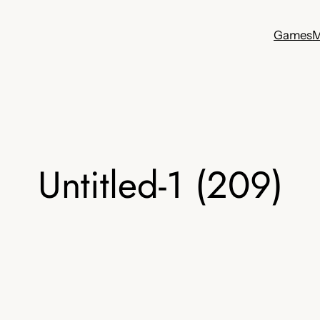
Games
M
Untitled-1 (209)